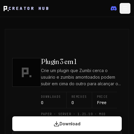
CREATOR HUB
Plugin 3 em 1
Crie um plugin que Zumbi cerca o
usuário e zumbis amontoados podem
subir em cima do outro para alcançar o...
DOWNLOADS
REMIXES
PRICE
0
0
Free
PAPER · SERVER · 1.21.10 · MOD
Download