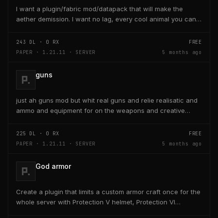
I want a plugin/fabric mod/datapack that will make the
aether demission. I want no lag, every cool animal you can
think of, even give like origins at the start...
243
DL ·
0
RX
FREE
PAPER · 1.21.11 · SERVER
5 months ago
guns
just ah guns mod but whit real guns and relie realisatic and
ammo and equipment for on the weapons and creative
ammo
225
DL ·
0
RX
FREE
PAPER · 1.21.11 · SERVER
5 months ago
God armor
Create a plugin that limits a custom armor craft once for the
whole server with Protection V helmet, Protection VI
chestplate, +10 hearts leggings, Speed III...