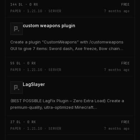
144
DL ·
0
RX
FREE
PAPER · 1.21.10 · SERVER
7 months ago
custom weapons plugin
Create a plugin “CustomWeapons” with /customweapons
GUI to give 7 items: Sword dash, Axe freeze, Bow chain
lightning, Dagger bleed, Hammer ground slam, Staff...
55
DL ·
0
RX
FREE
PAPER · 1.21.10 · SERVER
7 months ago
LagSlayer
(BEST POSSIBLE LagFix Plugin – Zero Extra Load) Create a
premium-quality, ultra-optimized Minecraft
Paper/Purpur/Spigot plugin named Lagslayer. This plugin...
37
DL ·
0
RX
FREE
PAPER · 1.21.10 · SERVER
7 months ago