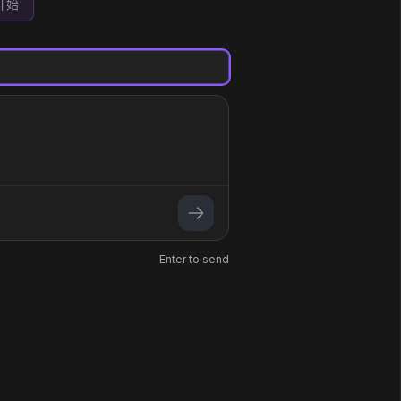
开始
Enter to send