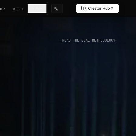
打开Creator Hub
指南
WARP
WEFT
选择语言
→
READ THE EVAL METHODOLOGY